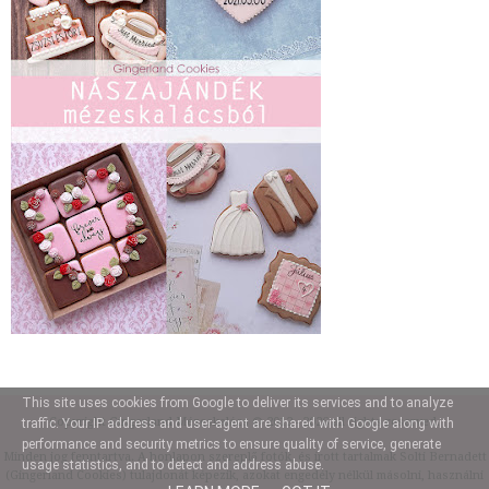
This site uses cookies from Google to deliver its services and to analyze
Copyright
Gingerland Mézeskalács
© 2012 - 2026 all rights reserved.
traffic. Your IP address and user-agent are shared with Google along with
performance and security metrics to ensure quality of service, generate
Minden jog fenntartva. A honlapon szereplő fotók, és írott tartalmak Solti Bernadett
usage statistics, and to detect and address abuse.
(Gingerland Cookies) tulajdonát képezik, azokat engedély nélkül másolni, használni