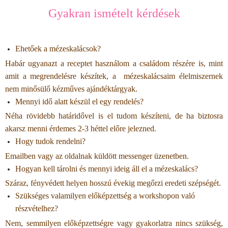
Gyakran ismételt kérdések
Ehetőek a mézeskalácsok?
Habár ugyanazt a receptet használom a családom részére is, mint
amit a megrendelésre készítek, a
mézeskalácsaim élelmiszernek
nem minősülő kézműves ajándéktárgyak.
Mennyi idő alatt készül el egy rendelés?
Néha rövidebb határidővel is el tudom készíteni, de ha biztosra
akarsz menni érdemes 2-3 héttel előre jelezned.
Hogy tudok rendelni?
Emailben vagy az oldalnak küldött messenger üzenetben.
Hogyan kell tárolni és mennyi ideig áll el a mézeskalács?
Száraz, fényvédett helyen hosszú évekig megőrzi eredeti szépségét.
Szükséges valamilyen előképzettség a workshopon való
részvételhez?
Nem, semmilyen előképzettségre vagy gyakorlatra nincs szükség,