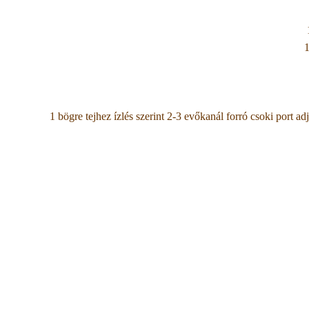
1
1 bögre tejhez ízlés szerint 2-3 evőkanál forró csoki port 