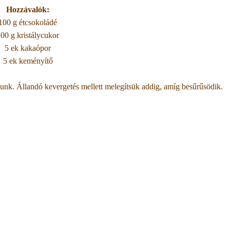
Hozzávalók:
100 g étcsokoládé
00 g kristálycukor
5 ek kakaópor
5 ek keményítő
adjunk. Állandó kevergetés mellett melegítsük addig, amíg besűrűsödik.