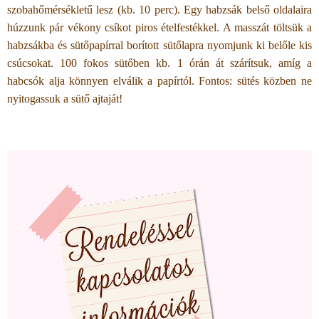
szobahőmérsékletű lesz (kb. 10 perc).
Egy habzsák belső oldalaira
húzzunk pár vékony csíkot piros ételfestékkel. A masszát töltsük a
habzsákba és sütőpapírral borított sütőlapra nyomjunk ki belőle kis
csúcsokat. 100 fokos sütőben kb. 1 órán át szárítsuk, amíg a
habcsók alja könnyen elválik a papírtól. Fontos: sütés közben ne
nyitogassuk a sütő ajtaját!