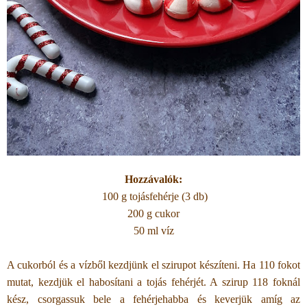
Hozzávalók:
100 g tojásfehérje (3 db)
200 g cukor
50 ml víz
A cukorból és a vízből kezdjünk el szirupot készíteni. Ha 110 fokot
mutat, kezdjük el habosítani a tojás fehérjét. A szirup 118 foknál
kész, csorgassuk bele a fehérjehabba és keverjük amíg az