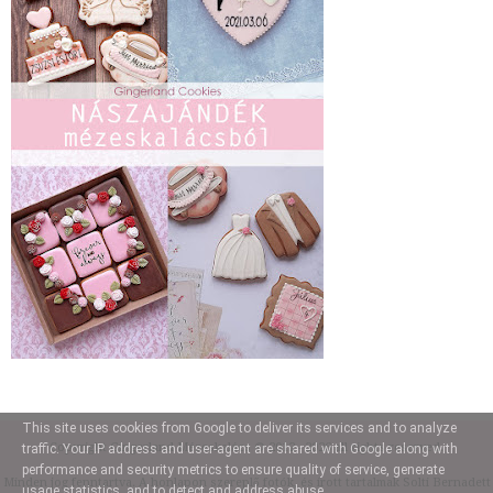
This site uses cookies from Google to deliver its services and to analyze
Copyright
Gingerland Mézeskalács
© 2012 - 2026 all rights reserved.
traffic. Your IP address and user-agent are shared with Google along with
performance and security metrics to ensure quality of service, generate
Minden jog fenntartva. A honlapon szereplő fotók, és írott tartalmak Solti Bernadett
usage statistics, and to detect and address abuse.