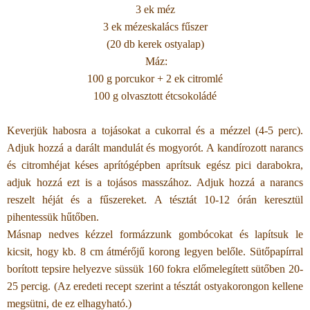
3 ek méz
3 ek mézeskalács fűszer
(20 db kerek ostyalap)
Máz:
100 g porcukor + 2 ek citromlé
100 g olvasztott étcsokoládé
Keverjük habosra a tojásokat a cukorral és a mézzel (4-5 perc).
Adjuk hozzá a darált mandulát és mogyorót. A kandírozott narancs
és citromhéjat késes aprítógépben aprítsuk egész pici darabokra,
adjuk hozzá ezt is a tojásos masszához. Adjuk hozzá a narancs
reszelt héját és a fűszereket. A tésztát 10-12 órán keresztül
pihentessük hűtőben.
Másnap nedves kézzel formázzunk gombócokat és lapítsuk le
kicsit, hogy kb. 8 cm átmérőjű korong legyen belőle. Sütőpapírral
borított tepsire helyezve süssük 160 fokra előmelegített sütőben 20-
25 percig. (Az eredeti recept szerint a tésztát ostyakorongon kellene
megsütni, de ez elhagyható.)