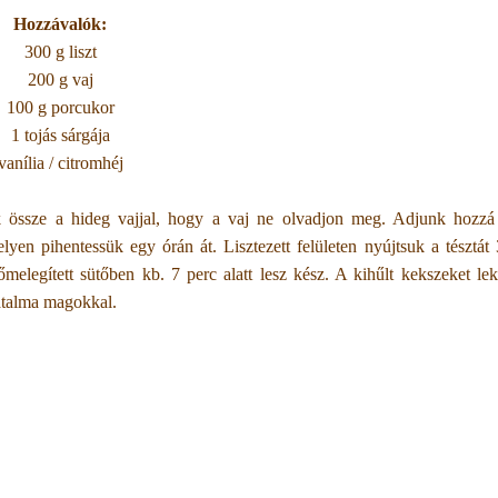
Hozzávalók:
300 g liszt
200 g vaj
100 g porcukor
1 tojás sárgája
vanília / citromhéj
uk össze a hideg vajjal, hogy a vaj ne olvadjon meg. Adjunk hozz
lyen pihentessük egy órán át. Lisztezett felületen nyújtsuk a tésztá
melegített sütőben kb. 7 perc alatt lesz kész. A kihűlt kekszeket lek
nátalma magokkal.