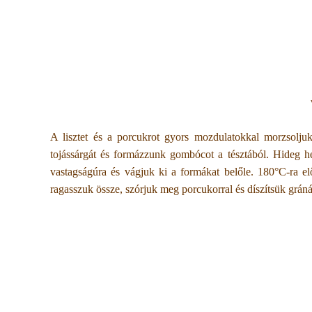
A lisztet és a porcukrot gyors mozdulatokkal morzsolj
tojássárgát és formázzunk gombócot a tésztából. Hideg he
vastagságúra és vágjuk ki a formákat belőle. 180°C-ra elő
ragasszuk össze, szórjuk meg porcukorral és díszítsük grá