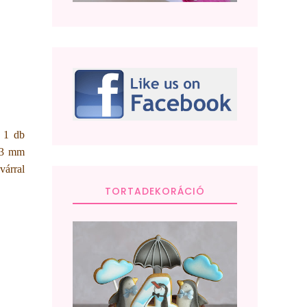
á 1 db
t 3 mm
várral
TORTADEKORÁCIÓ